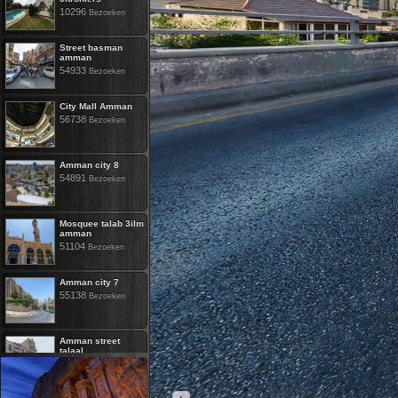
10296
Bezoeken
Street basman
amman
54933
Bezoeken
City Mall Amman
56738
Bezoeken
Amman city 8
54891
Bezoeken
Mosquee talab 3ilm
amman
51104
Bezoeken
Amman city 7
55138
Bezoeken
Amman street
talaal
46480
Bezoeken