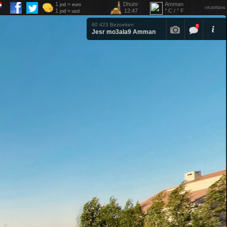
1
=
Dhuhr
Amman
jod
euro
1
=
12:47
° C / ° F
jod
usd
60 423 Bezoeken
0
Jesr mo3ala9 Amman