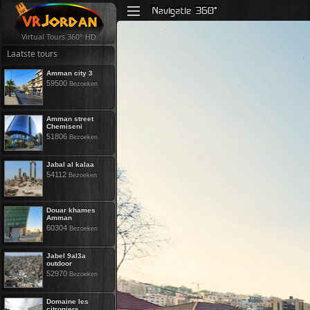
Virtual Tours 360° HD
Laatste tours
Amman city 3
59500
Bezoeken
Amman street
Chemiseni
51806
Bezoeken
Jabal al kalaa
54112
Bezoeken
Douar khames
Amman
60304
Bezoeken
Jabel 9al3a
outdoor
52970
Bezoeken
Domaine les
citroniers