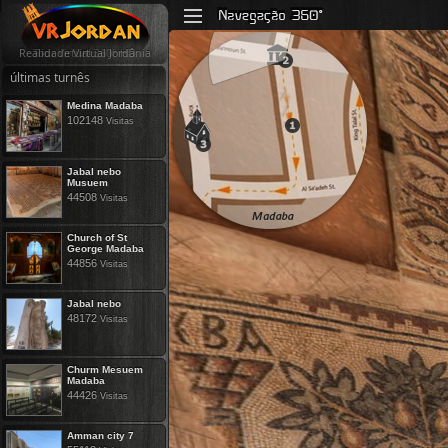
Tour Virtual 360° HD
últimas turnês
Medina Madaba
102148
Visitas
Jabal nebo
Musuem
44508
Visitas
Church of St
George Madaba
44856
Visitas
Jabal nebo
48172
Visitas
Churm Mesuem
Madaba
44426
Visitas
Amman city 7