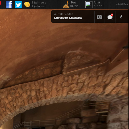
1
=
Fajr
Amã
jod
euro
1
=
04:22
° C / ° F
jod
usd
43 238 Visitas
0
Musuem Madaba