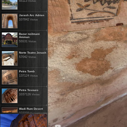
55113
Visitas
Jarash Arc Adrien
107842
Visitas
Bazar no3mani
Amman
55531
Visitas
Norte Teatro Jerash
57042
Visitas
Petra Tomb
137124
Visitas
Petra Tesouro
1037126
Visitas
Wadi Rum Desert
159221
Visitas