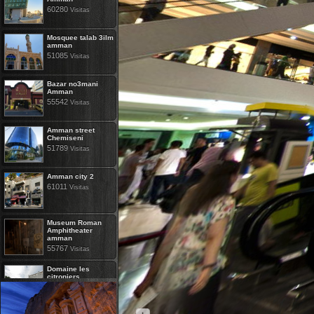
60280
Visitas
Mosquee talab 3ilm
amman
51085
Visitas
Bazar no3mani
Amman
55542
Visitas
Amman street
Chemiseni
51789
Visitas
Amman city 2
61011
Visitas
Museum Roman
Amphitheater
amman
55767
Visitas
Domaine les
citroniers
10290
Visitas