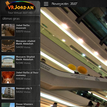
Tour Virtual 360° HD
últimas giras
Jabal 9al3a
museum
53370
Visitas
Mosquee shahid
Malik Abdallah
54430
Visitas
Musuem Shahid
Malik Abdallah
52346
Visitas
Jabel 9al3a al 9asr
oumawy
60638
Visitas
Amman city 5
54202
Visitas
Douar khames
Amman