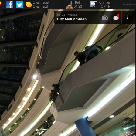
1
=
Fajr
Amman
jod
euro
1
=
04:23
° C / ° F
jod
usd
56 717 Visitas
2
City Mall Amman