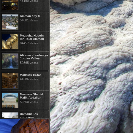
43150
Visitas
Amman city 8
54881
Visitas
Mezquita Husein
ibn Talal Amman
84457
Visitas
Al7ama al ordoniya
Jordan Valley
50365
Visitas
Maghtas bazar
44286
Visitas
Musuem Shahid
Malik Abdallah
52350
Visitas
Domaine les
citroniers
10292
Visitas