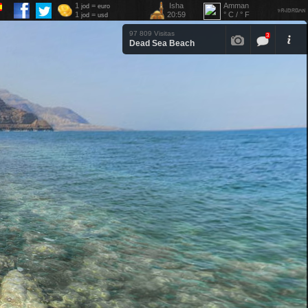
1
=
Isha
Amman
jod
euro
1
=
20:59
° C / ° F
jod
usd
97 809 Visitas
3
Dead Sea Beach